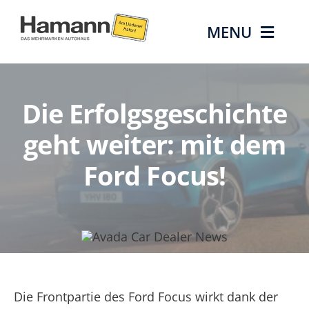
Zum
Inhalt
MENU
springen
Die Marken
Die Erfolgsgeschichte
Gebrauchtwag
geht weiter: mit dem
Ford Focus!
Aktionen & Ang
Service
Über uns
Die Frontpartie des Ford Focus wirkt dank der