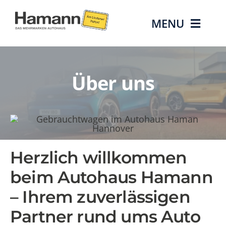
Zum
Inhalt
MENU
springen
Die Marken
Über uns
Gebrauchtwag
Aktionen & Ang
Herzlich willkommen
Service
beim
Autohaus Hamann
Über uns
– Ihrem zuverlässigen
Partner rund ums Auto