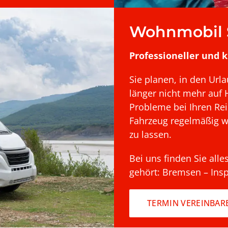
Wohnmobil S
Professioneller und 
Sie planen, in den Ur
länger nicht mehr auf 
Probleme bei Ihren Rei
Fahrzeug regelmäßig w
zu lassen.
Bei uns finden Sie all
gehört: Bremsen – Ins
TERMIN VEREINBAR