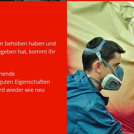
den behoben haben und
gegeben hat, kommt Ihr
onende
 guten Eigenschaften
ird wieder wie neu