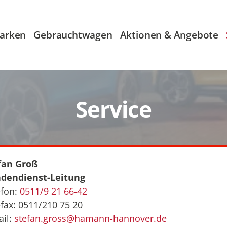
arken
Gebrauchtwagen
Aktionen & Angebote
Service
fan Groß
dendienst-Leitung
efon:
0511/9 21 66-42
fax: 0511/210 75 20
ail:
stefan.gross@hamann-hannover.de