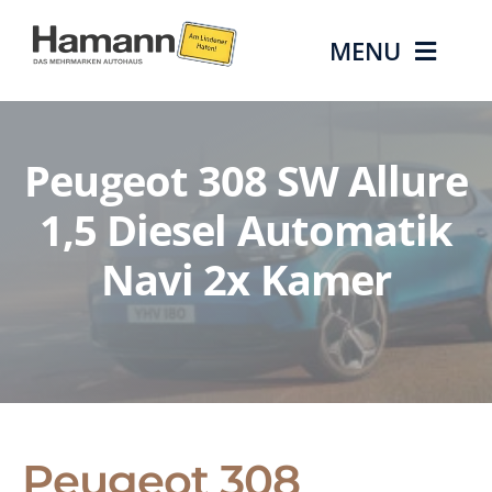
Zum
Inhalt
MENU
springen
Die Marken
Peugeot 308 SW Allure
Gebrauchtwagen
1,5 Diesel Automatik
Navi 2x Kamer
Aktionen & Angebote
Service
Über uns
Peugeot
308