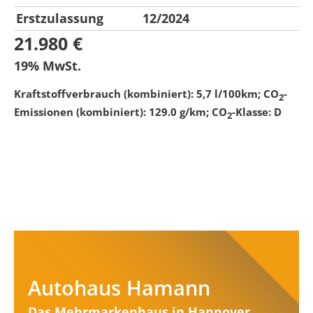
Erstzulassung
12/2024
21.980 €
19% MwSt.
Kraftstoffverbrauch (kombiniert):
5,7 l/100km
;
CO
-
2
Emissionen (kombiniert):
129.0 g/km
;
CO
-Klasse:
D
2
Autohaus Hamann
Das Mehrmarkenhaus in Hannover